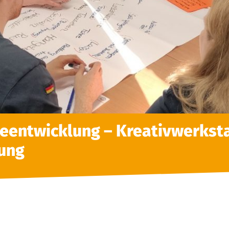
leentwicklung – Kreativwerkst
ung