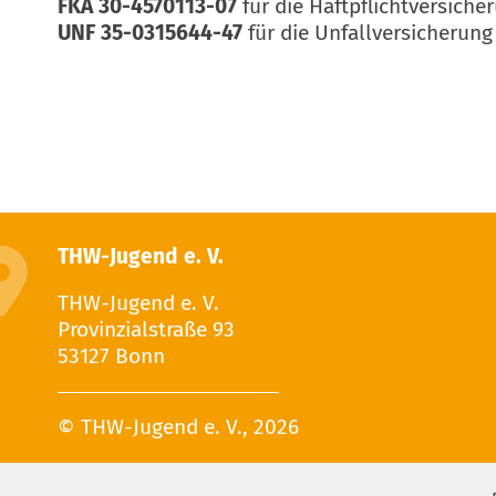
FKA 30-4570113-07
für die Haftpflichtversiche
UNF 35-0315644-47
für die Unfallversicherung
THW-Jugend e. V.
THW-Jugend e. V.
Provinzialstraße 93
53127 Bonn
© THW-Jugend e. V., 2026