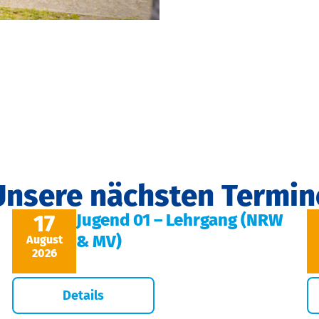
Unsere nächsten Termin
17
Jugend 01 – Lehrgang (NRW
& MV)
August
2026
Details