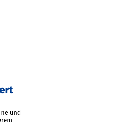
ert
mine und
serem