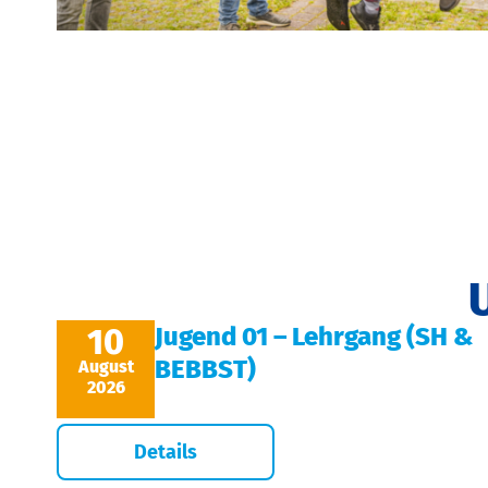
10
Jugend 01 – Lehrgang (SH &
BEBBST)
August
2026
Details