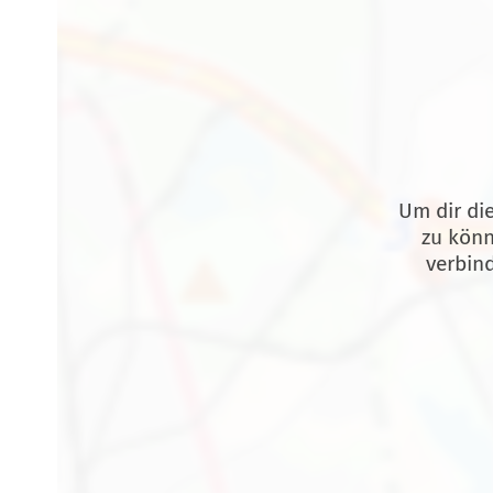
Um dir die
zu könn
verbin