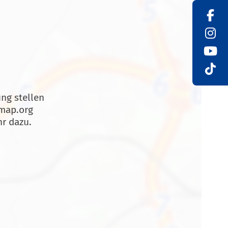
ung stellen
tmap.org
r dazu.