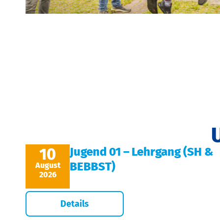
10
Jugend 01 – Lehrgang (SH &
BEBBST)
August
2026
Details