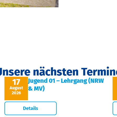
Unsere nächsten Termin
17
Jugend 01 – Lehrgang (NRW
& MV)
August
2026
Details