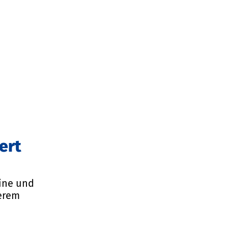
ert
mine und
serem